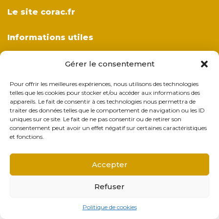
Le site corac.fr
Informations utiles
Suivez-nous sur les réseaux
Gérer le consentement
Pour offrir les meilleures expériences, nous utilisons des technologies
telles que les cookies pour stocker et/ou accéder aux informations des
Inscrivez-vous à notre newsletter
appareils. Le fait de consentir à ces technologies nous permettra de
traiter des données telles que le comportement de navigation ou les ID
uniques sur ce site. Le fait de ne pas consentir ou de retirer son
consentement peut avoir un effet négatif sur certaines caractéristiques
et fonctions.
Accepter
Refuser
Création Site Internet
Luberia
©
Mentions légales
Politique de cookies
antiers
Associations
Emplois
Contact