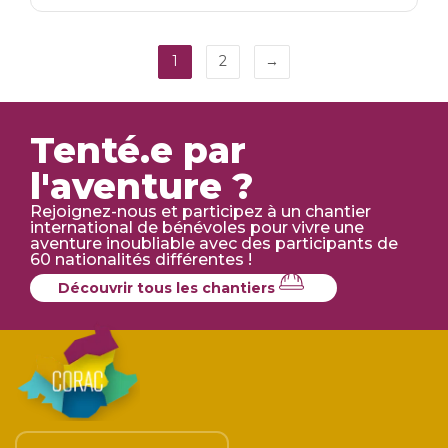
1
2
→
Tenté.e par
l'aventure ?
Rejoignez-nous et participez à un chantier
international de bénévoles pour vivre une
aventure inoubliable avec des participants de
60 nationalités différentes !
Découvrir tous les chantiers