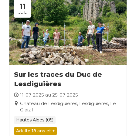
11
JUIL
Sur les traces du Duc de
Lesdiguières
11-07-2025 au 25-07-2025
Château de Lesdiguières, Lesdiguières, Le
Glaizil
Hautes Alpes (05)
Adulte 18 ans et +