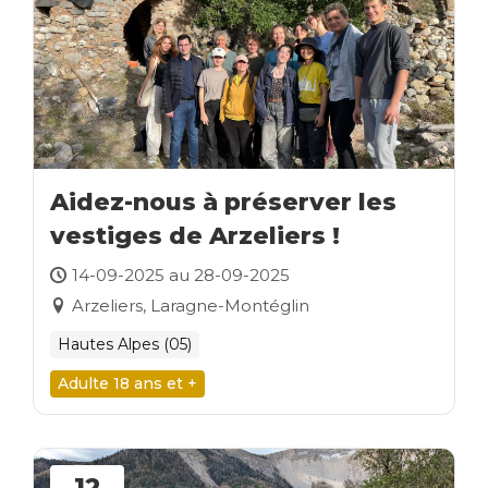
Aidez-nous à préserver les
vestiges de Arzeliers !
14-09-2025 au 28-09-2025
Arzeliers, Laragne-Montéglin
Hautes Alpes (05)
Adulte 18 ans et +