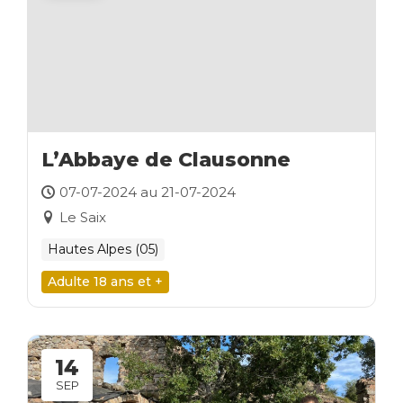
L’Abbaye de Clausonne
07-07-2024 au 21-07-2024
Le Saix
Hautes Alpes (05)
Adulte 18 ans et +
14
SEP