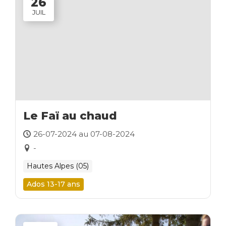
26
JUIL
Le Faï au chaud
26-07-2024 au 07-08-2024
-
Hautes Alpes (05)
Ados 13-17 ans