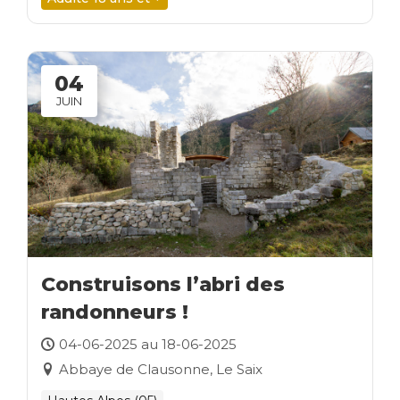
04
JUIN
Construisons l’abri des
randonneurs !
04-06-2025 au 18-06-2025
Abbaye de Clausonne, Le Saix