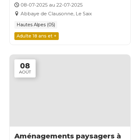
08-07-2025 au 22-07-2025
Abbaye de Clausonne, Le Saix
Hautes Alpes (05)
Adulte 18 ans et +
08
AOÛT
Aménagements paysagers à